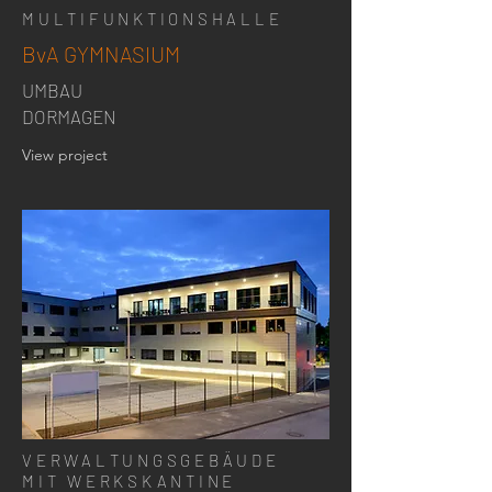
MULTIFUNKTIONSHALLE
BvA GYMNASIUM
UMBAU
DORMAGEN
View project
VERWALTUNGSGEBÄUDE
MIT WERKSKANTINE