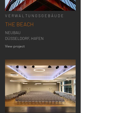
VERWALTUNGSGEBÄUDE
THE BEACH
NEUBAU
DÜSSELDORF, HAFEN
View project