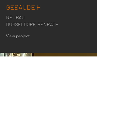
GEBÄUDE H
NEUBAU
DÜSSELDORF, BENRATH
View project
KONTAKT:
Tel:
0211-98439250
Email:
team@klobusch.de
Nordparksiedlung 2
40474 Düsseldorf
Am Hain 22
40474 Düsseldorf
Impressum
Datenschutz